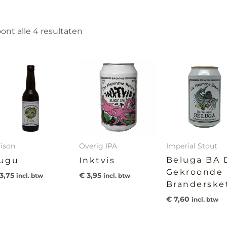
ont alle 4 resultaten
ison
Overig IPA
Imperial Stout
Beluga BA 
ugu
Inktvis
Gekroonde
3,75
€
3,95
incl. btw
incl. btw
Branderske
€
7,60
incl. btw