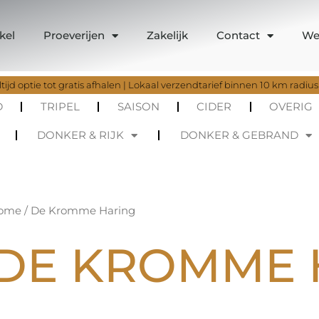
kel
Proeverijen
Zakelijk
Contact
We
tijd optie tot gratis afhalen | Lokaal verzendtarief binnen 10 km radius
D
TRIPEL
SAISON
CIDER
OVERIG
DONKER & RIJK
DONKER & GEBRAND
Gesorteerd
ome
/ De Kromme Haring
op
nieuwste
DE KROMME 