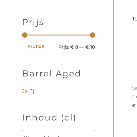
u
c
r
r
t
e
To
Prijs
i
i
n
z
j
j
o
e
s
s
k
FILTER
Prijs:
€ 0
—
€ 10
e
n
Barrel Aged
Sa
Ja
(1)
F
€
Inhoud (cl)