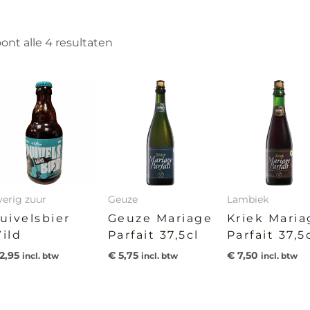
ont alle 4 resultaten
erig zuur
Geuze
Lambiek
uivelsbier
Geuze Mariage
Kriek Maria
ild
Parfait 37,5cl
Parfait 37,5
2,95
€
5,75
€
7,50
incl. btw
incl. btw
incl. btw