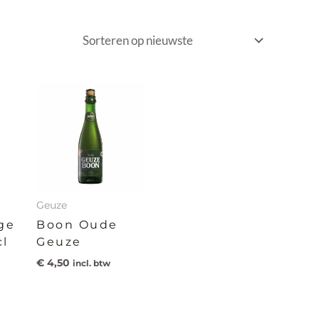
Geuze
ge
Boon Oude
cl
Geuze
€
4,50
incl. btw