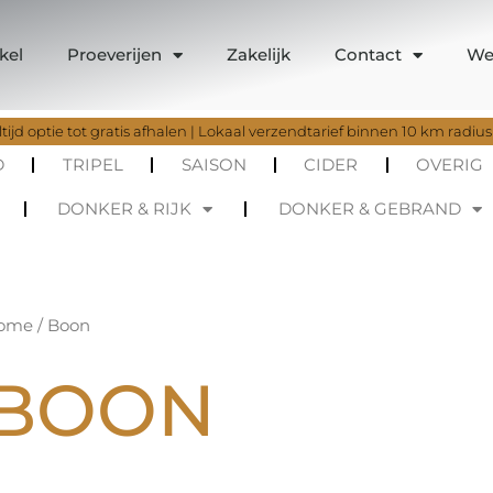
kel
Proeverijen
Zakelijk
Contact
We
tijd optie tot gratis afhalen | Lokaal verzendtarief binnen 10 km radius
D
TRIPEL
SAISON
CIDER
OVERIG
DONKER & RIJK
DONKER & GEBRAND
Gesorteerd
ome
/ Boon
op
nieuwste
BOON