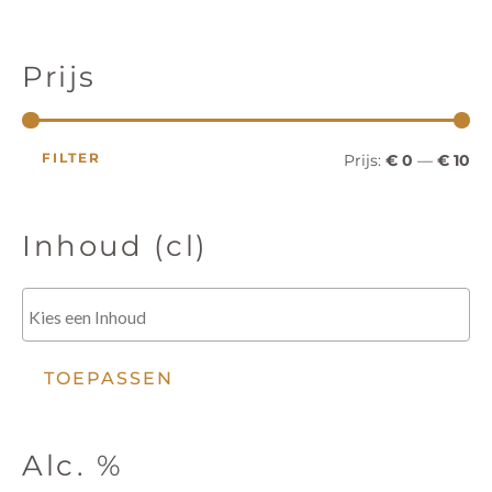
c
r
r
t
e
i
i
n
Prijs
z
o
j
j
e
k
s
s
e
FILTER
Prijs:
€ 0
—
€ 10
n
Inhoud (cl)
TOEPASSEN
Alc. %