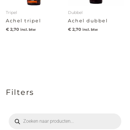
Tripel
Dubbel
Achel tripel
Achel dubbel
€
2,70
€
2,70
incl. btw
incl. btw
Filters
M
M
i
a
n
x
P
r
.
.
o
d
p
p
u